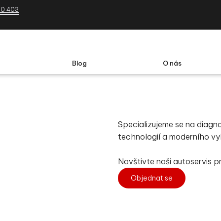
30 403
Blog
O nás
Specializujeme se na diagno
technologií a moderního vyb
Navštivte naši autoservis p
Objednat se