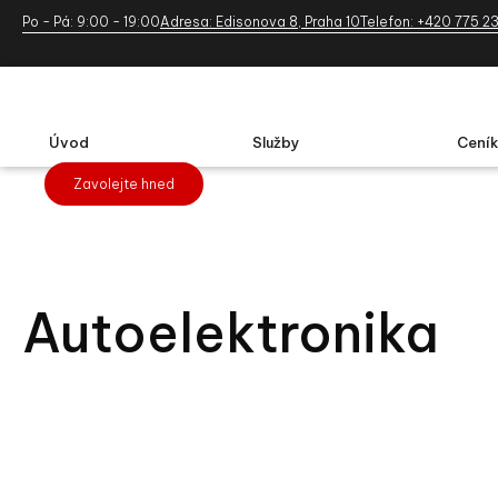
Po - Pá: 9:00 - 19:00
Adresa: Edisonova 8, Praha 10
Telefon: +420 775 2
Úvod
Služby
Ceník
Zavolejte hned
Autoelektronika