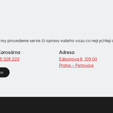
 my provedeme servis či opravu vašeho vozu co nejrychleji a 
Karosárna
Adresa
75 328 223
Edisonova 8, 109 00
Praha - Petrovice
se