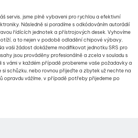
áš servis, jsme plně vybaveni pro rychlou a efektivní
ektroniky. Následně si poradíme s odkódováním autorádií
vou řídících jednotek a přístrojových desek. Vyhovíme
otíží, a to nejen v podobě odladění chipové výbavy,
Na vaši žádost dokážeme modifikovat jednotku SRS pro
ásahy jsou prováděny profesionálně a zcela v souladu s
di s vámi v každém případě probereme vaše požadavky a
 si schůzku, nebo rovnou přijeďte a zbytek už nechte na
ientů opravdu vážíme, v případě potřeby přijedeme po