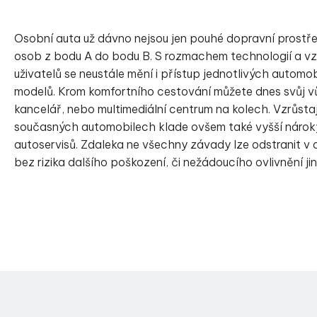
Osobní auta už dávno nejsou jen pouhé dopravní prostř
osob z bodu A do bodu B. S rozmachem technologií a vzrů
uživatelů se neustále mění i přístup jednotlivých automob
modelů. Krom komfortního cestování můžete dnes svůj vůz
kancelář, nebo multimediální centrum na kolech. Vzrůstaj
současných automobilech klade ovšem také vyšší nárok
autoservisů. Zdaleka ne všechny závady lze odstranit 
bez rizika dalšího poškození, či nežádoucího ovlivnění j