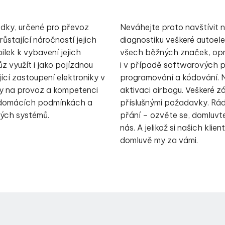
edky, určené pro převoz
Neváhejte proto navštívit n
stající náročností jejich
diagnostiku veškeré autoel
ilek k vybavení jejich
všech běžných značek, opra
 využít i jako pojízdnou
i v případě softwarových p
ící zastoupení elektroniky v
programování a kódování. 
y na provoz a kompetenci
aktivaci airbagu. Veškeré z
v domácích podmínkách a
příslušnými požadavky. Rá
iných systémů.
přání – ozvěte se, domluvte
nás. A jelikož si našich kl
domluvě my za vámi.