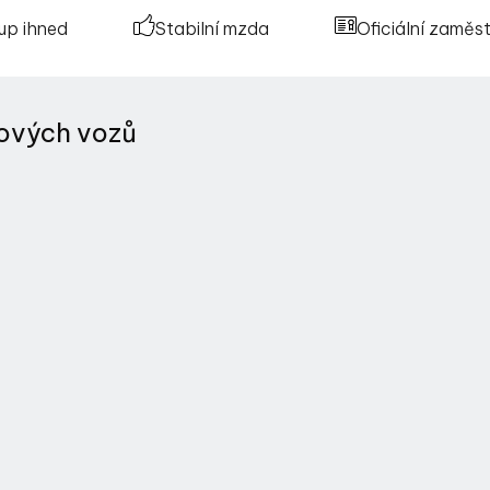
up ihned
Stabilní mzda
Oficiální zaměs
ových vozů
;
;