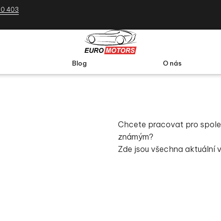
30 403
Blog
O nás
Chcete pracovat pro spo
známým?
Zde jsou všechna aktuální 