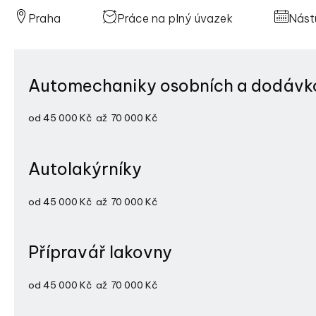
Praha
Práce na plný úvazek
Nást
Automechaniky osobních a dodávk
od 45 000 Kč až 70 000 Kč
Autolakýrníky
Nabízíme:
od 45 000 Kč až 70 000 Kč
Stabilní mzdu od 45 000 Kč (s perspektivou růstu)
Oficiální zaměstnání;
Přípravář lakovny
Práce na plný úvazek;
Nabízíme:
Stabilní práci;
od 45 000 Kč až 70 000 Kč
Příjemný kolektiv;
Stabilní mzdu od 45 000 Kč (s perspektivou růstu)
Pracovní oděvy.