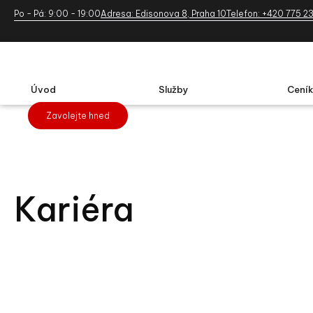
Po - Pá: 9:00 - 19:00
Adresa: Edisonova 8, Praha 10
Telefon: +420 775 2
Úvod
Služby
Ceník
Zavolejte hned
Kariéra