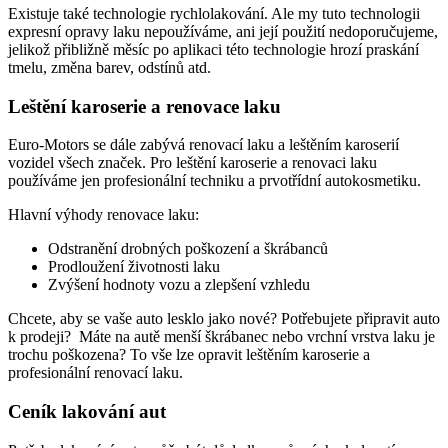
Existuje také technologie rychlolakování. Ale my tuto technologii
expresní opravy laku nepoužíváme, ani její použití nedoporučujeme,
jelikož přibližně měsíc po aplikaci této technologie hrozí praskání
tmelu, změna barev, odstínů atd.
Leštění karoserie a renovace laku
Euro-Motors se dále zabývá renovací laku a leštěním karoserií
vozidel všech značek. Pro leštění karoserie a renovaci laku
používáme jen profesionální techniku a prvotřídní autokosmetiku.
Hlavní výhody renovace laku:
Odstranění drobných poškození a škrábanců
Prodloužení životnosti laku
Zvýšení hodnoty vozu a zlepšení vzhledu
Chcete, aby se vaše auto lesklo jako nové? Potřebujete připravit auto
k prodeji? Máte na autě menší škrábanec nebo vrchní vrstva laku je
trochu poškozena? To vše lze opravit leštěním karoserie a
profesionální renovací laku.
Ceník lakování aut