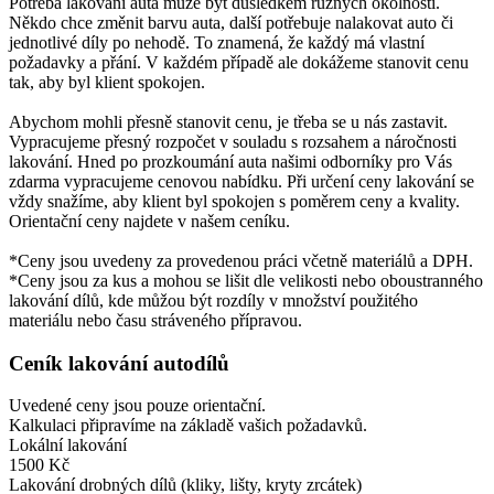
Potřeba lakování auta může být důsledkem různých okolností.
Někdo chce změnit barvu auta, další potřebuje nalakovat auto či
jednotlivé díly po nehodě. To znamená, že každý má vlastní
požadavky a přání. V každém případě ale dokážeme stanovit cenu
tak, aby byl klient spokojen.
Abychom mohli přesně stanovit cenu, je třeba se u nás zastavit.
Vypracujeme přesný rozpočet v souladu s rozsahem a náročnosti
lakování. Hned po prozkoumání auta našimi odborníky pro Vás
zdarma vypracujeme cenovou nabídku. Při určení ceny lakování se
vždy snažíme, aby klient byl spokojen s poměrem ceny a kvality.
Orientační ceny najdete v našem ceníku.
*Ceny jsou uvedeny za provedenou práci včetně materiálů a DPH.
*Ceny jsou za kus а mohou se lišit dle velikosti nebo oboustranného
lakování dílů, kde můžou být rozdíly v množství použitého
materiálu nebo času stráveného přípravou.
Ceník lakování autodílů
Uvedené ceny jsou pouze orientační.
Kalkulaci připravíme na základě vašich požadavků.
Lokální lakování
1500 Kč
Lakování drobných dílů (kliky, lišty, kryty zrcátek)