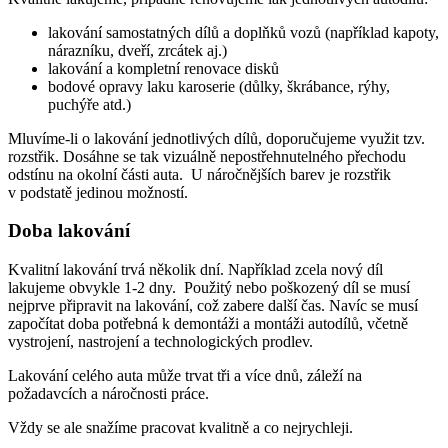
lakování samostatných dílů a doplňků vozů (například kapoty,
nárazníku, dveří, zrcátek aj.)
lakování a kompletní renovace disků
bodové opravy laku karoserie (důlky, škrábance, rýhy,
puchýře atd.)
Mluvíme-li o lakování jednotlivých dílů, doporučujeme využit tzv.
rozstřik. Dosáhne se tak vizuálně nepostřehnutelného přechodu
odstínu na okolní části auta. U náročnějších barev je rozstřik
v podstatě jedinou možností.
Doba lakování
Kvalitní lakování trvá několik dní. Například zcela nový díl
lakujeme obvykle 1-2 dny. Použitý nebo poškozený díl se musí
nejprve připravit na lakování, což zabere další čas. Navíc se musí
započítat doba potřebná k demontáži a montáži autodílů, včetně
vystrojení, nastrojení a technologických prodlev.
Lakování celého auta může trvat tři a více dnů, záleží na
požadavcích a náročnosti práce.
Vždy se ale snažíme pracovat kvalitně a co nejrychleji.