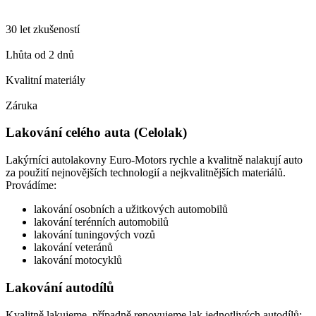
30 let zkušeností
Lhůta od 2 dnů
Kvalitní materiály
Záruka
Lakování celého auta (Celolak)
Lakýrníci autolakovny Euro-Motors rychle a kvalitně nalakují auto
za použití nejnovějších technologií a nejkvalitnějších materiálů.
Provádíme:
lakování osobních a užitkových automobilů
lakování terénních automobilů
lakování tuningových vozů
lakování veteránů
lakování motocyklů
Lakování autodílů
Kvalitně lakujeme, případně renovujeme lak jednotlivých autodílů: