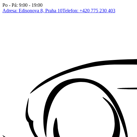
Po - Pá: 9:00 - 19:00
Adresa: Edisonova 8, Praha 10
Telefon: +420 775 230 403