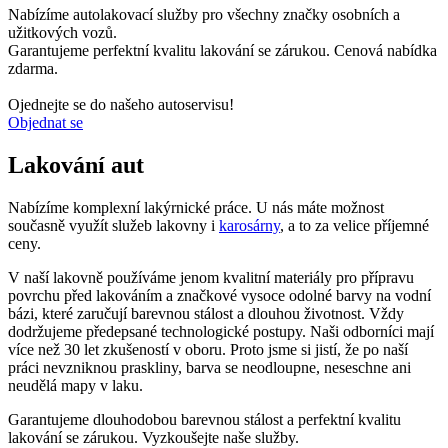
Nabízíme autolakovací služby pro všechny značky osobních a
užitkových vozů.
Garantujeme perfektní kvalitu lakování se zárukou. Cenová nabídka
zdarma.
Ojednejte se do našeho autoservisu!
Objednat se
Lakování aut
Nabízíme komplexní lakýrnické práce. U nás máte možnost
současně využít služeb lakovny i
karosárny
, a to za velice příjemné
ceny.
V naší lakovně používáme jenom kvalitní materiály pro přípravu
povrchu před lakováním a značkové vysoce odolné barvy na vodní
bázi, které zaručují barevnou stálost a dlouhou životnost. Vždy
dodržujeme předepsané technologické postupy. Naši odborníci mají
více než 30 let zkušeností v oboru. Proto jsme si jistí, že po naší
práci nevzniknou praskliny, barva se neodloupne, neseschne ani
neudělá mapy v laku.
Garantujeme dlouhodobou barevnou stálost a perfektní kvalitu
lakování se zárukou. Vyzkoušejte naše služby.