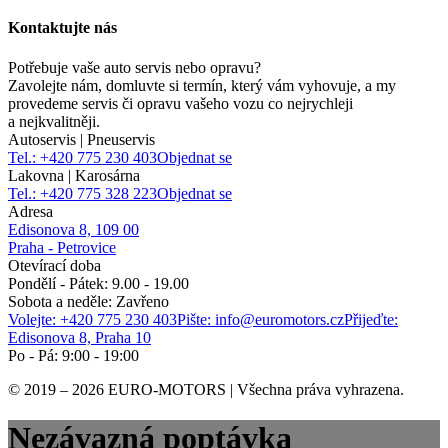
Kontaktujte nás
Potřebuje vaše auto servis nebo opravu?
Zavolejte nám, domluvte si termín, který vám vyhovuje, a my
provedeme servis či opravu vašeho vozu co nejrychleji
a nejkvalitněji.
Autoservis | Pneuservis
Tel.: +420 775 230 403
Objednat se
Lakovna | Karosárna
Tel.: +420 775 328 223
Objednat se
Adresa
Edisonova 8, 109 00
Praha - Petrovice
Otevírací doba
Pondělí - Pátek: 9.00 - 19.00
Sobota a neděle: Zavřeno
Volejte: +420 775 230 403
Pište: info@euromotors.cz
Přijeďte:
Edisonova 8, Praha 10
Po - Pá: 9:00 - 19:00
© 2019 – 2026 EURO-MOTORS | Všechna práva vyhrazena.
Nezávazná poptávka