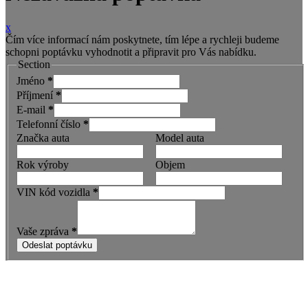
x
Čím více informací nám poskytnete, tím lépe a rychleji budeme
schopni poptávku vyhodnotit a připravit pro Vás nabídku.
Section
Jméno
*
Příjmení
*
E-mail
*
Telefonní číslo
*
Značka auta
Model auta
Rok výroby
Objem
VIN kód vozidla
*
Vaše zpráva
*
Odeslat poptávku